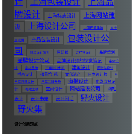
上海品
计
上海包装设计
牌设计
上海网站建
上海标志设计
上海设计公司
设
中国民间建筑
五十
包装设计公
产品包装设计
嵐威暢
司
原研哉
品牌策划
包装设计赏析
吉祥物设计
品牌设计公司
品牌设计师的视觉笔记
字体设
建筑设计
平面设计师
计
宝马品牌
招财猫设计
摄影创意
插画设计
文化遗产
日本设计师
星
海报设计
电影海报设
巴克包装设计
汽车品牌升级
网站建设公司
网站
空间设计
计
福建土楼
野火设计
设计
设计书籍
设计闲话
野火集
设计创新观点