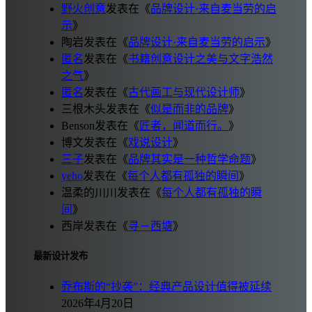
野火创意
发表在《
品牌设计·来自麦当劳的启
示
》
陶岩
发表在《
品牌设计·来自麦当劳的启示
》
匿名
发表在《
书籍创意设计之美与文字浩然
之气
》
匿名
发表在《
古代画工与现代设计师
》
三根木头
发表在《
似是而非的品牌
》
Benson
发表在《
匠者，闻道而行。
》
博文
发表在《
戏说设计
》
三子
发表在《
品牌其实是一种哲学命题
》
yeho
发表在《
每个人都有孤独的瞬间
》
温柔的川川
发表在《
每个人都有孤独的瞬
间
》
西岸
发表在《
寻－西塘
》
最新设计发布
乔布斯的“抄袭”：经典产品设计值得被延续
2026年4月20日